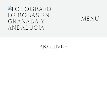
MENU
INICIO
SOBRE MÍ
ARCHIVES
BODAS
CONTACTO
OTROS
GRANADA, ESPAÑA
+34 652592145