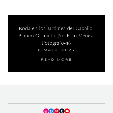
Boda-en-los-Jardines-del-Caballo-
Blanco-Granada.-Por-Fran-Menez-
Fotografo-118
8 MAYO, 2025
READ MORE