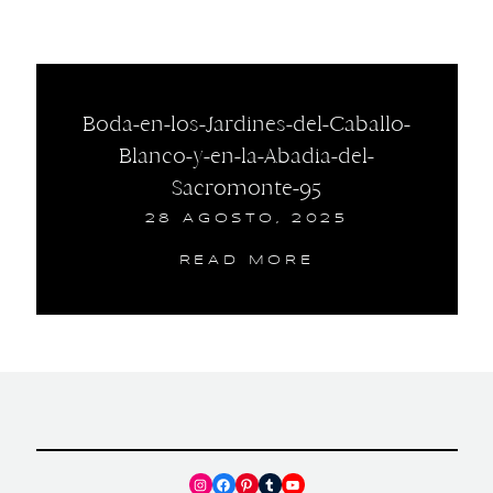
Boda-en-los-Jardines-del-Caballo-
Blanco-y-en-la-Abadia-del-
Sacromonte-95
28 AGOSTO, 2025
READ MORE