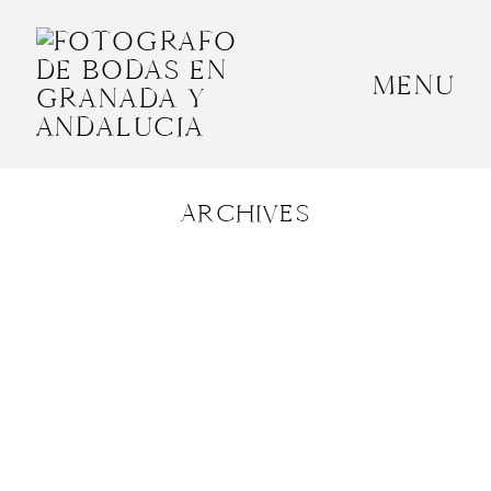
MENU
INICIO
SOBRE MÍ
ARCHIVES
BODAS
CONTACTO
OTROS
GRANADA, ESPAÑA
+34 652592145