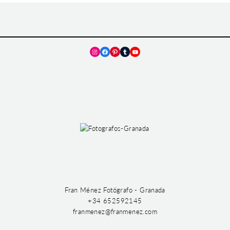
Instagram
Facebook
Pinterest
Tumblr
YouTube
Fran Ménez Fotógrafo - Granada
+34 652592145
franmenez@franmenez.com