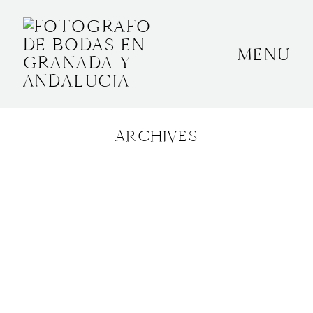
MENU
INICIO
SOBRE MÍ
ARCHIVES
BODAS
CONTACTO
OTROS
GRANADA, ESPAÑA
+34 652592145