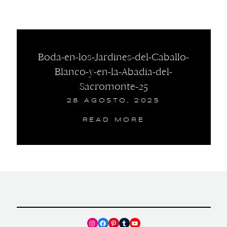
Boda-en-los-Jardines-del-Caballo-
Blanco-y-en-la-Abadia-del-
Sacromonte-25
28 AGOSTO, 2025
READ MORE