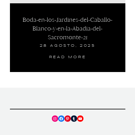
Boda-en-los-Jardines-del-Caballo-
Blanco-y-en-la-Abadia-del-
Sacromonte-21
28 AGOSTO, 2025
READ MORE
Instagram
Facebook
Pinterest
Tumblr
YouTube