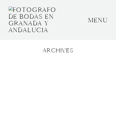
MENU
INICIO
SOBRE MÍ
ARCHIVES
BODAS
CONTACTO
OTROS
GRANADA, ESPAÑA
+34 652592145