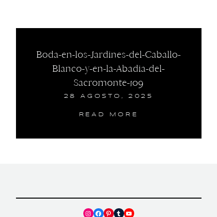
Boda-en-los-Jardines-del-Caballo-
Blanco-y-en-la-Abadia-del-
Sacromonte-109
28 AGOSTO, 2025
READ MORE