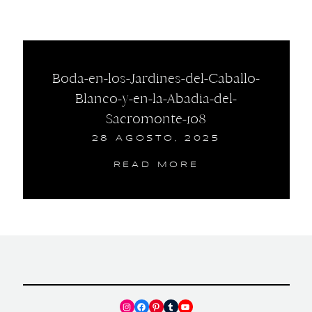
Boda-en-los-Jardines-del-Caballo-
Blanco-y-en-la-Abadia-del-
Sacromonte-108
28 AGOSTO, 2025
READ MORE