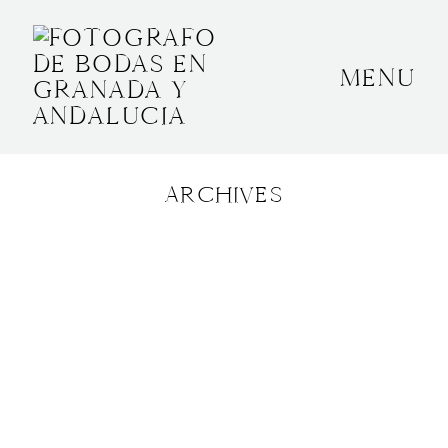
MENU
INICIO
SOBRE MÍ
ARCHIVES
BODAS
CONTACTO
OTROS
GRANADA, ESPAÑA
+34 652592145