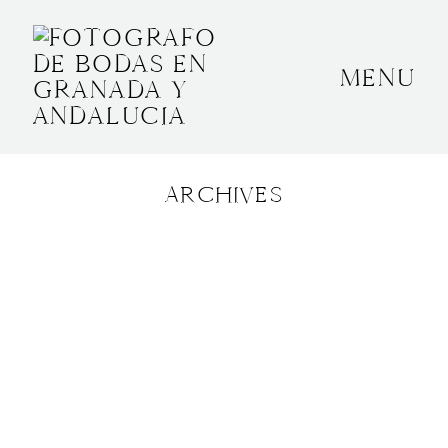
MENU
INICIO
SOBRE MÍ
ARCHIVES
BODAS
CONTACTO
OTROS
GRANADA, ESPAÑA
+34 652592145