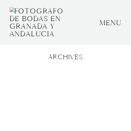
MENU
INICIO
SOBRE MÍ
ARCHIVES
BODAS
CONTACTO
OTROS
GRANADA, ESPAÑA
+34 652592145