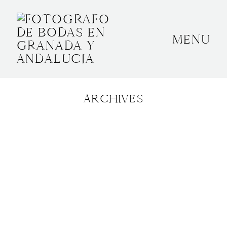
MENU
INICIO
SOBRE MÍ
ARCHIVES
BODAS
CONTACTO
OTROS
GRANADA, ESPAÑA
+34 652592145