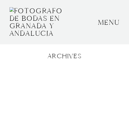
MENU
INICIO
SOBRE MÍ
ARCHIVES
BODAS
CONTACTO
OTROS
GRANADA, ESPAÑA
+34 652592145