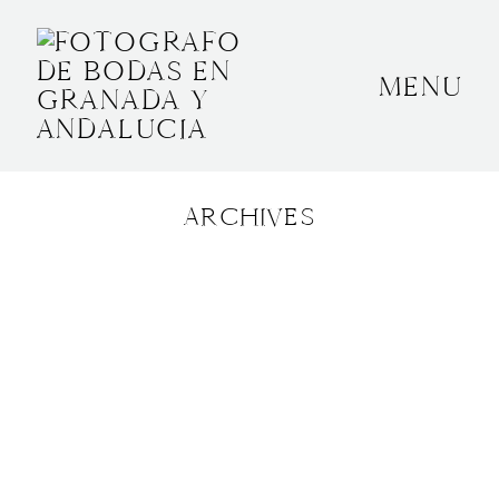
MENU
INICIO
SOBRE MÍ
ARCHIVES
BODAS
CONTACTO
OTROS
GRANADA, ESPAÑA
+34 652592145