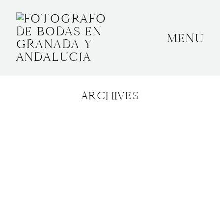
MENU
INICIO
SOBRE MÍ
ARCHIVES
BODAS
CONTACTO
OTROS
GRANADA, ESPAÑA
+34 652592145