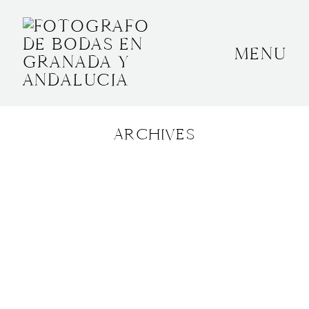
MENU
INICIO
SOBRE MÍ
ARCHIVES
BODAS
CONTACTO
OTROS
GRANADA, ESPAÑA
+34 652592145