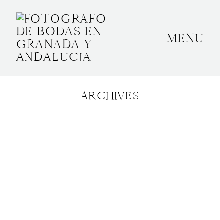
MENU
INICIO
SOBRE MÍ
ARCHIVES
BODAS
CONTACTO
OTROS
GRANADA, ESPAÑA
+34 652592145