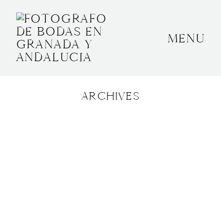
MENU
INICIO
SOBRE MÍ
ARCHIVES
BODAS
CONTACTO
OTROS
GRANADA, ESPAÑA
+34 652592145