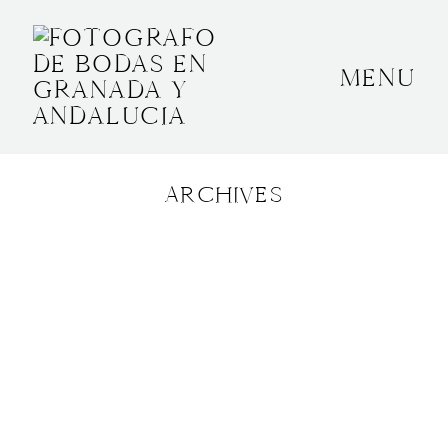
MENU
INICIO
SOBRE MÍ
ARCHIVES
BODAS
CONTACTO
OTROS
GRANADA, ESPAÑA
+34 652592145