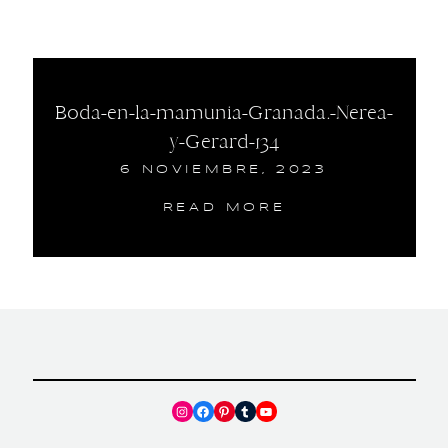
Boda-en-la-mamunia-Granada.-Nerea-
y-Gerard-134
6 NOVIEMBRE, 2023
READ MORE
Instagram
Facebook
Pinterest
Tumblr
YouTube