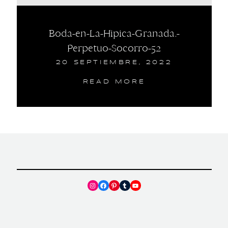
Boda-en-La-Hipica-Granada.-
Perpetuo-Socorro-52
20 SEPTIEMBRE, 2022
READ MORE
Instagram
Facebook
Pinterest
Tumblr
YouTube