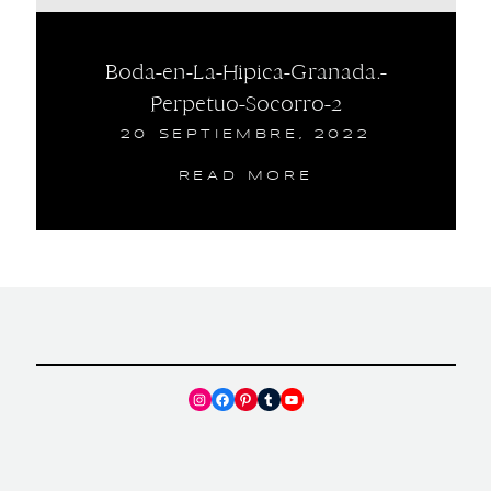
Boda-en-La-Hipica-Granada.-
Perpetuo-Socorro-2
20 SEPTIEMBRE, 2022
READ MORE
Instagram
Facebook
Pinterest
Tumblr
YouTube