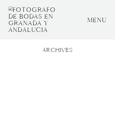
MENU
INICIO
SOBRE MÍ
ARCHIVES
BODAS
CONTACTO
OTROS
GRANADA, ESPAÑA
+34 652592145