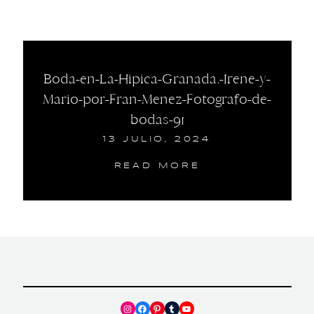
Boda-en-La-Hipica-Granada.-Irene-y-
Mario-por-Fran-Menez-Fotografo-de-
bodas-91
13 JULIO, 2024
READ MORE