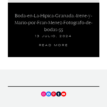
Boda-en-La-Hipica-Granada.-Irene-y-
Mario-por-Fran-Menez-Fotografo-de-
bodas-55
13 JULIO, 2024
READ MORE
Instagram
Facebook
Pinterest
Tumblr
YouTube