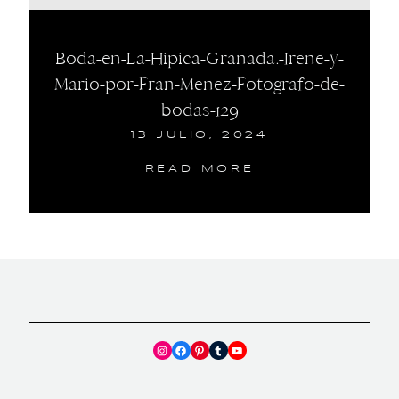
Boda-en-La-Hipica-Granada.-Irene-y-
Mario-por-Fran-Menez-Fotografo-de-
bodas-129
13 JULIO, 2024
READ MORE
Instagram
Facebook
Pinterest
Tumblr
YouTube