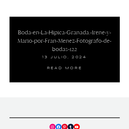
Boda-en-La-Hipica-Granada.-Irene-y-
Mario-por-Fran-Menez-Fotografo-de-
bodas-122
13 JULIO, 2024
READ MORE