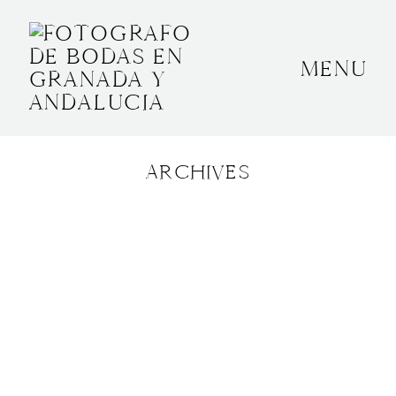
MENU
INICIO
SOBRE MÍ
ARCHIVES
BODAS
CONTACTO
OTROS
GRANADA, ESPAÑA
+34 652592145