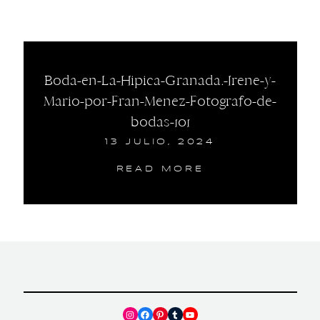
Boda-en-La-Hipica-Granada.-Irene-y-
Mario-por-Fran-Menez-Fotografo-de-
bodas-101
13 JULIO, 2024
READ MORE