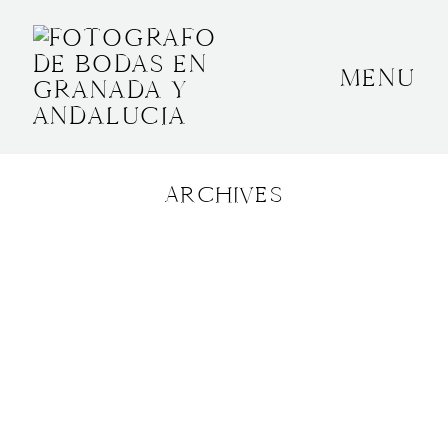
MENU
INICIO
SOBRE MÍ
ARCHIVES
BODAS
CONTACTO
OTROS
GRANADA, ESPAÑA
+34 652592145