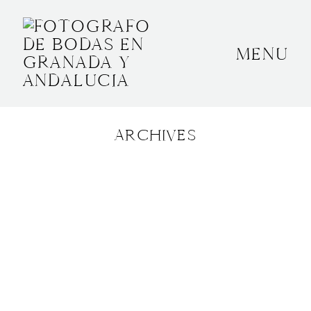
MENU
INICIO
SOBRE MÍ
ARCHIVES
BODAS
CONTACTO
OTROS
GRANADA, ESPAÑA
+34 652592145