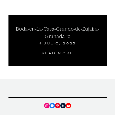
Boda-en-La-Casa-Grande-de-Zujaira-
Granada-10
4 JULIO, 2023
READ MORE
Instagram
Facebook
Pinterest
Tumblr
YouTube