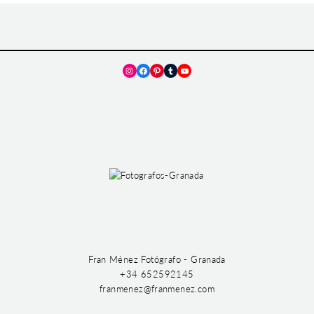
Instagram
Facebook
Pinterest
Tumblr
YouTube
Fran Ménez Fotógrafo - Granada
+34 652592145
franmenez@franmenez.com