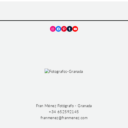
Instagram
Facebook
Pinterest
Tumblr
YouTube
Fran Ménez Fotógrafo - Granada
+34 652592145
franmenez@franmenez.com