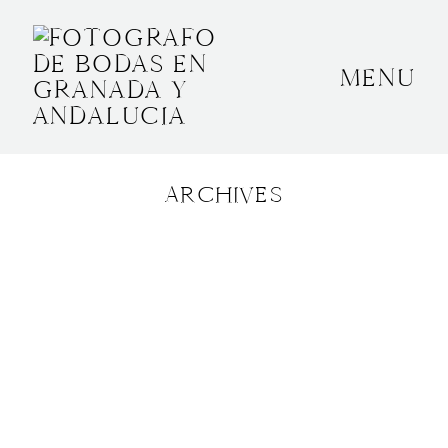
MENU
INICIO
SOBRE MÍ
ARCHIVES
BODAS
CONTACTO
OTROS
GRANADA, ESPAÑA
+34 652592145