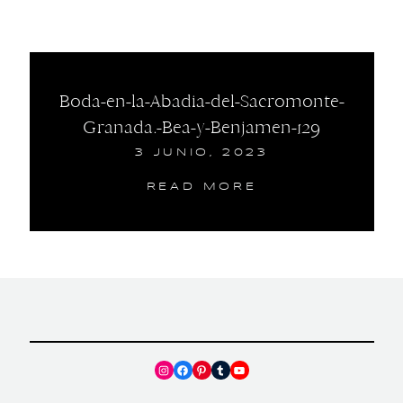
Boda-en-la-Abadia-del-Sacromonte-
Granada.-Bea-y-Benjamen-129
3 JUNIO, 2023
READ MORE
Instagram
Facebook
Pinterest
Tumblr
YouTube