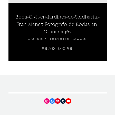
Boda-Civil-en-Jardines-de-Siddharta.-
Fran-Menez-Fotografo-de-Bodas-en-
Granada-162
29 SEPTIEMBRE, 2023
READ MORE
Instagram
Facebook
Pinterest
Tumblr
YouTube