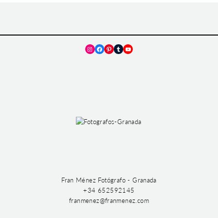
Instagram
Facebook
Pinterest
Tumblr
YouTube
Fran Ménez Fotógrafo - Granada
+34 652592145
franmenez@franmenez.com