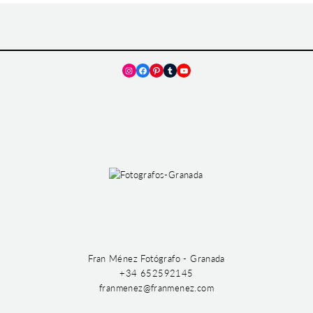
Instagram
Facebook
Pinterest
Tumblr
YouTube
Fran Ménez Fotógrafo - Granada
+34 652592145
franmenez@franmenez.com