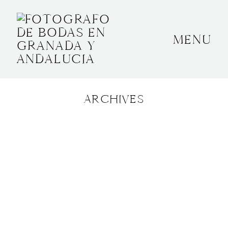
MENU
INICIO
SOBRE MÍ
ARCHIVES
BODAS
CONTACTO
OTROS
GRANADA, ESPAÑA
+34 652592145