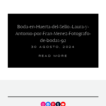
Boda-en-Huerta-del-Sello.-Laura-y-
Antonio-por-Fran-Menez-Fotografo-
de-bodas-92
30 AGOSTO, 2024
READ MORE