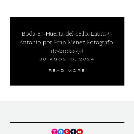
Boda-en-Huerta-del-Sello.-Laura-y-
Antonio-por-Fran-Menez-Fotografo-
de-bodas-78
30 AGOSTO, 2024
READ MORE