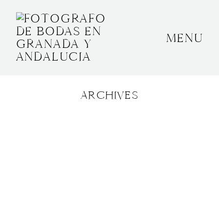
MENU
INICIO
SOBRE MÍ
ARCHIVES
BODAS
CONTACTO
OTROS
GRANADA, ESPAÑA
+34 652592145