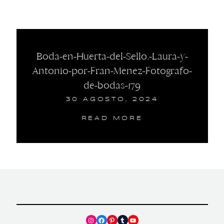
Boda-en-Huerta-del-Sello.-Laura-y-
Antonio-por-Fran-Menez-Fotografo-
de-bodas-179
30 AGOSTO, 2024
READ MORE