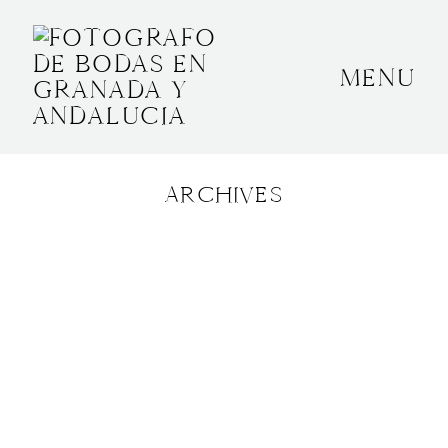
MENU
INICIO
SOBRE MÍ
ARCHIVES
BODAS
CONTACTO
OTROS
GRANADA, ESPAÑA
+34 652592145