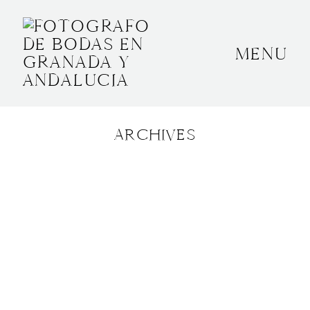
MENU
INICIO
SOBRE MÍ
ARCHIVES
BODAS
CONTACTO
OTROS
GRANADA, ESPAÑA
+34 652592145