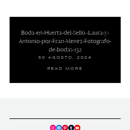
Boda-en-Huerta-del-Sello.-Laura-y-
Antonio-por-Fran-Menez-Fotografo-
de-bodas-132
30 AGOSTO, 2024
READ MORE