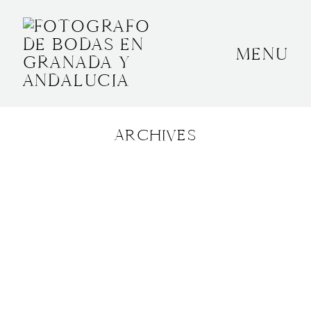
MENU
INICIO
SOBRE MÍ
ARCHIVES
BODAS
CONTACTO
OTROS
GRANADA, ESPAÑA
+34 652592145