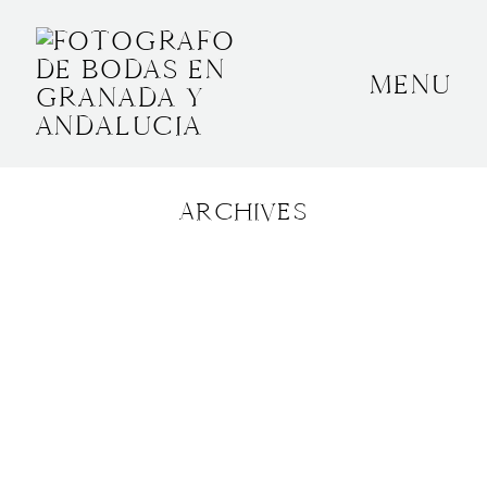
MENU
INICIO
SOBRE MÍ
ARCHIVES
BODAS
CONTACTO
OTROS
GRANADA, ESPAÑA
+34 652592145