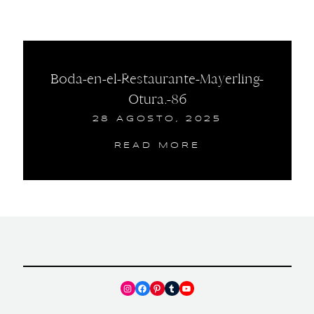
Boda-en-el-Restaurante-Mayerling-
Otura.-86
28 AGOSTO, 2025
READ MORE
Instagram
Facebook
Pinterest
Tumblr
YouTube