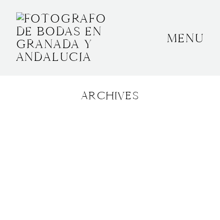
MENU
INICIO
SOBRE MÍ
ARCHIVES
BODAS
CONTACTO
OTROS
GRANADA, ESPAÑA
+34 652592145