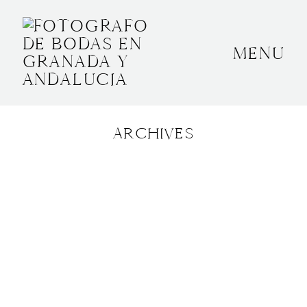
MENU
INICIO
SOBRE MÍ
ARCHIVES
BODAS
CONTACTO
OTROS
GRANADA, ESPAÑA
+34 652592145