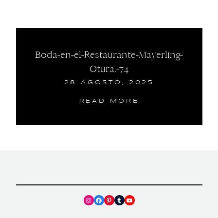
Boda-en-el-Restaurante-Mayerling-
Otura.-74
28 AGOSTO, 2025
READ MORE
Instagram
Facebook
Pinterest
Tumblr
YouTube