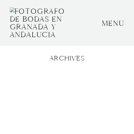
MENU
INICIO
SOBRE MÍ
ARCHIVES
BODAS
CONTACTO
OTROS
GRANADA, ESPAÑA
+34 652592145