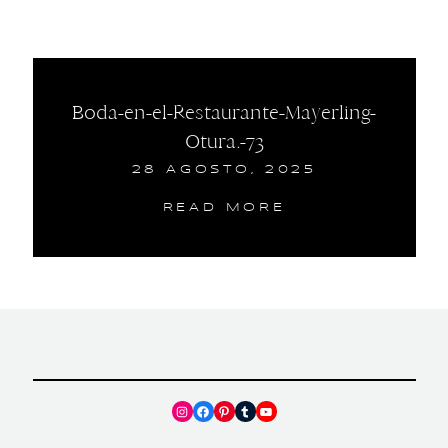
Boda-en-el-Restaurante-Mayerling-
Otura.-73
28 AGOSTO, 2025
READ MORE
Instagram
Facebook
Pinterest
Tumblr
YouTube