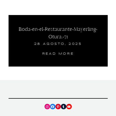
Boda-en-el-Restaurante-Mayerling-
Otura.-71
28 AGOSTO, 2025
READ MORE
Instagram
Facebook
Pinterest
Tumblr
YouTube