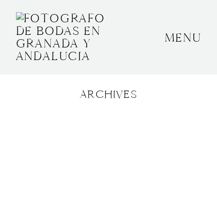
MENU
INICIO
SOBRE MÍ
ARCHIVES
BODAS
CONTACTO
OTROS
GRANADA, ESPAÑA
+34 652592145