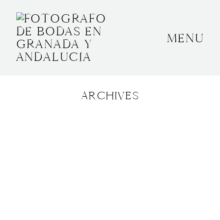
MENU
INICIO
SOBRE MÍ
ARCHIVES
BODAS
CONTACTO
OTROS
GRANADA, ESPAÑA
+34 652592145