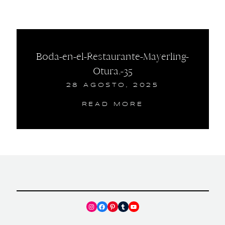
Boda-en-el-Restaurante-Mayerling-
Otura.-35
28 AGOSTO, 2025
READ MORE
Instagram
Facebook
Pinterest
Tumblr
YouTube