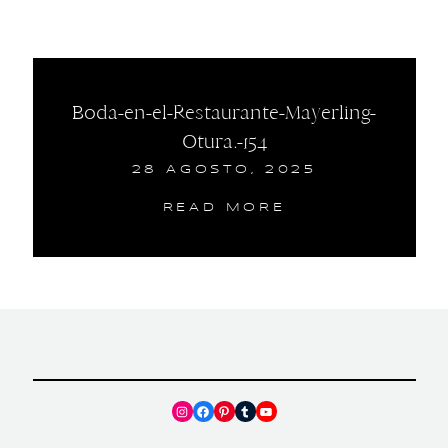
Boda-en-el-Restaurante-Mayerling-
Otura.-154
28 AGOSTO, 2025
READ MORE
Instagram
Facebook
Pinterest
Tumblr
YouTube