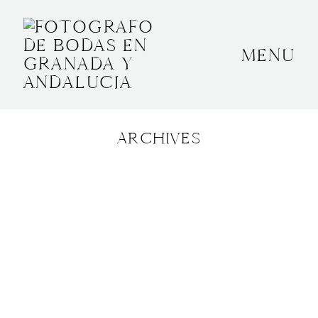
MENU
INICIO
SOBRE MÍ
ARCHIVES
BODAS
CONTACTO
OTROS
GRANADA, ESPAÑA
+34 652592145