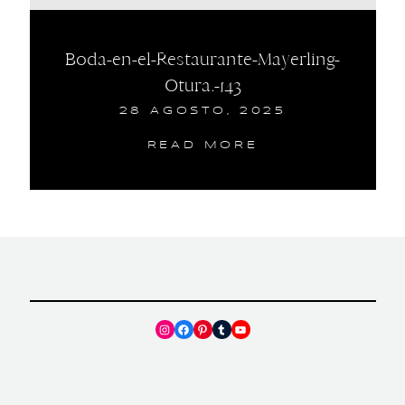
Boda-en-el-Restaurante-Mayerling-
Otura.-143
28 AGOSTO, 2025
READ MORE
Instagram
Facebook
Pinterest
Tumblr
YouTube