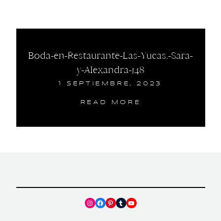
Boda-en-Restaurante-Las-Yucas.-Sara-
y-Alexandra-148
1 SEPTIEMBRE, 2023
READ MORE
Instagram
Facebook
Pinterest
Tumblr
YouTube