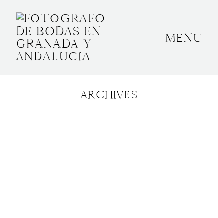
MENU
INICIO
SOBRE MÍ
ARCHIVES
BODAS
CONTACTO
OTROS
GRANADA, ESPAÑA
+34 652592145