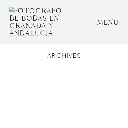
MENU
INICIO
SOBRE MÍ
ARCHIVES
BODAS
CONTACTO
OTROS
GRANADA, ESPAÑA
+34 652592145