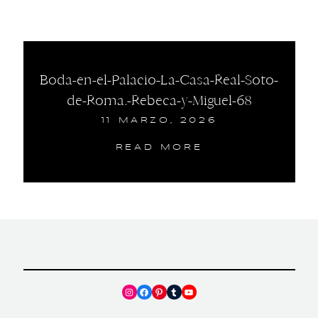
Boda-en-el-Palacio-La-Casa-Real-Soto-
de-Roma.-Rebeca-y-Miguel-68
11 MARZO, 2026
READ MORE
Instagram
Facebook
Pinterest
Tumblr
YouTube