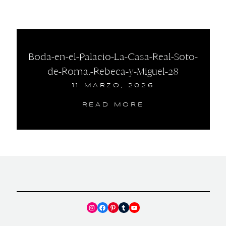
Boda-en-el-Palacio-La-Casa-Real-Soto-
de-Roma.-Rebeca-y-Miguel-28
11 MARZO, 2026
READ MORE
Instagram
Facebook
Pinterest
Tumblr
YouTube