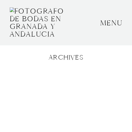
MENU
INICIO
SOBRE MÍ
ARCHIVES
BODAS
CONTACTO
OTROS
GRANADA, ESPAÑA
+34 652592145