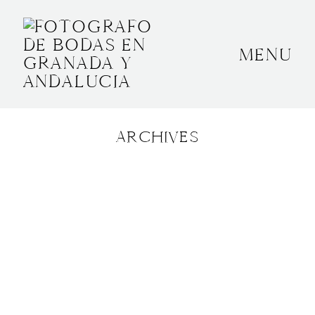
MENU
INICIO
SOBRE MÍ
ARCHIVES
BODAS
CONTACTO
OTROS
GRANADA, ESPAÑA
+34 652592145