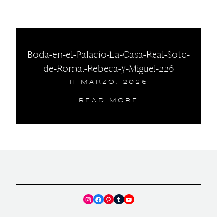
Boda-en-el-Palacio-La-Casa-Real-Soto-
de-Roma.-Rebeca-y-Miguel-226
11 MARZO, 2026
READ MORE
Instagram
Facebook
Pinterest
Tumblr
YouTube