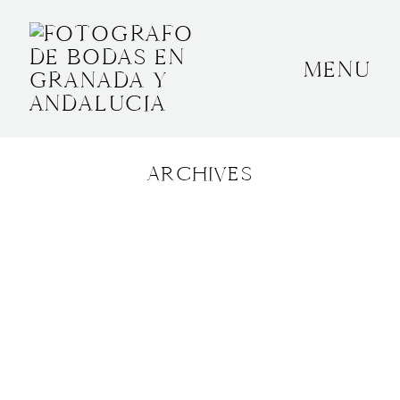
MENU
INICIO
SOBRE MÍ
ARCHIVES
BODAS
CONTACTO
OTROS
GRANADA, ESPAÑA
+34 652592145