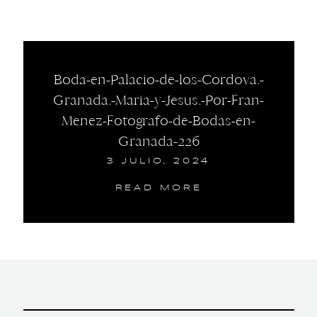
Boda-en-Palacio-de-los-Cordova.-
Granada.-Maria-y-Jesus.-Por-Fran-
Menez-Fotografo-de-Bodas-en-
Granada-226
3 JULIO, 2024
READ MORE