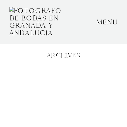
MENU
INICIO
SOBRE MÍ
ARCHIVES
BODAS
CONTACTO
OTROS
GRANADA, ESPAÑA
+34 652592145