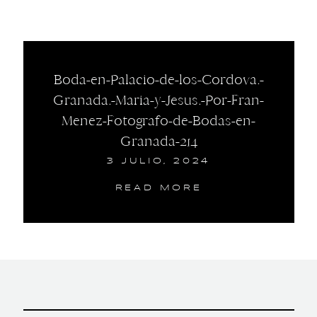
Boda-en-Palacio-de-los-Cordova.-
Granada.-Maria-y-Jesus.-Por-Fran-
Menez-Fotografo-de-Bodas-en-
Granada-214
3 JULIO, 2024
READ MORE